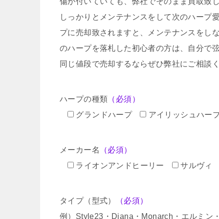
傷が付いていても、弊社でそのまま買取致
しっかりとメンテナンスをして次のハープ
プに売却致されますと、メンテナンスをし
のハープを落札した初心者の方は、自分で
同じ値段で売却するならぜひ弊社にご相談
ハープの種類
（必須）
グランドハープ
アイリッシュハー
メーカー名
（必須）
ライオンアンドヒーリー
サルヴィ
タイプ（型式）
（必須）
例）Style23・Diana・Monarch・エル