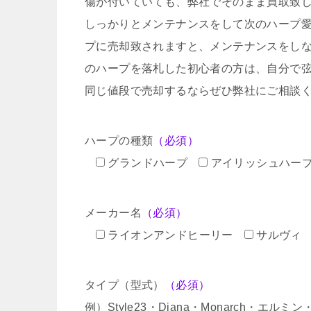
傷が付いていても、弊社でそのまま買取致
しっかりとメンテナンスをして次のハープ
プに売却致されますと、メンテナンスをし
のハープを落札した初心者の方は、自分で
同じ値段で売却するならぜひ弊社にご相談
ハープの種類
（必須）
グランドハープ
アイリッシュハー
メーカー名
（必須）
ライオンアンドヒーリー
サルヴィ
タイプ（型式）
（必須）
例）Style23・Diana・Monarch・エル