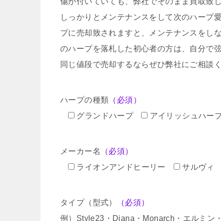
傷が付いていても、弊社でそのまま買取致
しっかりとメンテナンスをして次のハープ
プに売却致されますと、メンテナンスをし
のハープを落札した初心者の方は、自分で
同じ値段で売却するならぜひ弊社にご相談
ハープの種類
（必須）
グランドハープ
アイリッシュハー
メーカー名
（必須）
ライオンアンドヒーリー
サルヴィ
タイプ（型式）
（必須）
例）Style23・Diana・Monarch・エル