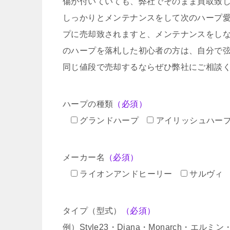
傷が付いていても、弊社でそのまま買取致
しっかりとメンテナンスをして次のハープ
プに売却致されますと、メンテナンスをし
のハープを落札した初心者の方は、自分で
同じ値段で売却するならぜひ弊社にご相談
ハープの種類
（必須）
グランドハープ
アイリッシュハー
メーカー名
（必須）
ライオンアンドヒーリー
サルヴィ
タイプ（型式）
（必須）
例）Style23・Diana・Monarch・エル