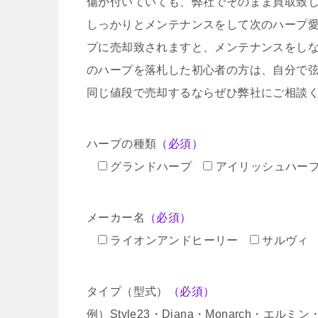
傷が付いていても、弊社でそのまま買取致
しっかりとメンテナンスをして次のハープ
プに売却致されますと、メンテナンスをし
のハープを落札した初心者の方は、自分で
同じ値段で売却するならぜひ弊社にご相談
ハープの種類
（必須）
グランドハープ
アイリッシュハー
メーカー名
（必須）
ライオンアンドヒーリー
サルヴィ
タイプ（型式）
（必須）
例）Style23・Diana・Monarch・エル