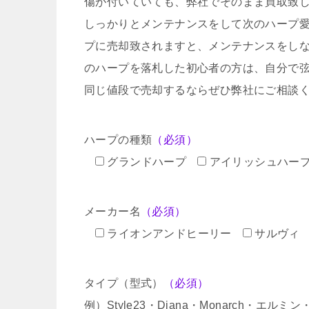
傷が付いていても、弊社でそのまま買取致
しっかりとメンテナンスをして次のハープ
プに売却致されますと、メンテナンスをし
のハープを落札した初心者の方は、自分で
同じ値段で売却するならぜひ弊社にご相談
ハープの種類
（必須）
グランドハープ
アイリッシュハー
メーカー名
（必須）
ライオンアンドヒーリー
サルヴィ
タイプ（型式）
（必須）
例）Style23・Diana・Monarch・エル