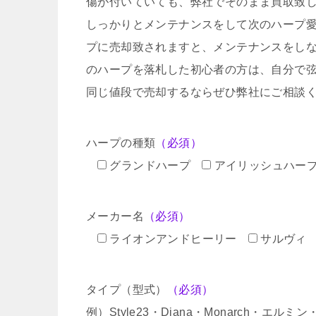
傷が付いていても、弊社でそのまま買取致
しっかりとメンテナンスをして次のハープ
プに売却致されますと、メンテナンスをし
のハープを落札した初心者の方は、自分で
同じ値段で売却するならぜひ弊社にご相談
ハープの種類
（必須）
グランドハープ
アイリッシュハー
メーカー名
（必須）
ライオンアンドヒーリー
サルヴィ
タイプ（型式）
（必須）
例）Style23・Diana・Monarch・エル