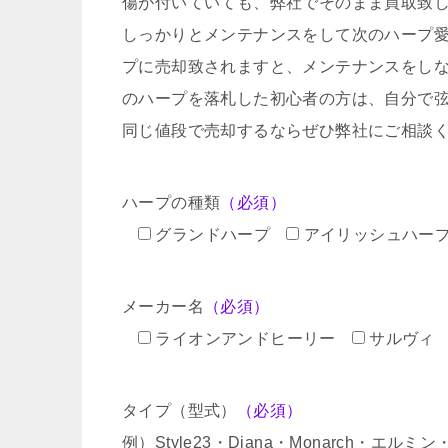
傷が付いていても、弊社でそのまま買取致
しっかりとメンテナンスをして次のハープ
プに売却致されますと、メンテナンスをし
のハープを落札した初心者の方は、自分で
同じ値段で売却するならぜひ弊社にご相談
ハープの種類
（必須）
グランドハープ
アイリッシュハー
メーカー名
（必須）
ライオンアンドヒーリー
サルヴィ
タイプ（型式）
（必須）
例）Style23・Diana・Monarch・エル