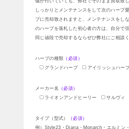
傷が付いていても、弊社でそのまま買取致
しっかりとメンテナンスをして次のハープ
プに売却致されますと、メンテナンスをし
のハープを落札した初心者の方は、自分で
同じ値段で売却するならぜひ弊社にご相談
ハープの種類
（必須）
グランドハープ
アイリッシュハー
メーカー名
（必須）
ライオンアンドヒーリー
サルヴィ
タイプ（型式）
（必須）
例）Style23・Diana・Monarch・エル