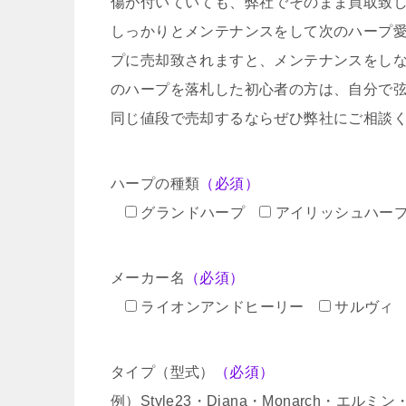
傷が付いていても、弊社でそのまま買取致
しっかりとメンテナンスをして次のハープ
プに売却致されますと、メンテナンスをし
のハープを落札した初心者の方は、自分で
同じ値段で売却するならぜひ弊社にご相談
ハープの種類
（必須）
グランドハープ
アイリッシュハー
メーカー名
（必須）
ライオンアンドヒーリー
サルヴィ
タイプ（型式）
（必須）
例）Style23・Diana・Monarch・エル