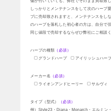
傷が付いていても、弊社でそのまま買取致
しっかりとメンテナンスをして次のハープ
プに売却致されますと、メンテナンスをし
のハープを落札した初心者の方は、自分で
同じ値段で売却するならぜひ弊社にご相談
ハープの種類
（必須）
グランドハープ
アイリッシュハー
メーカー名
（必須）
ライオンアンドヒーリー
サルヴィ
タイプ（型式）
（必須）
例）Style23・Diana・Monarch・エル