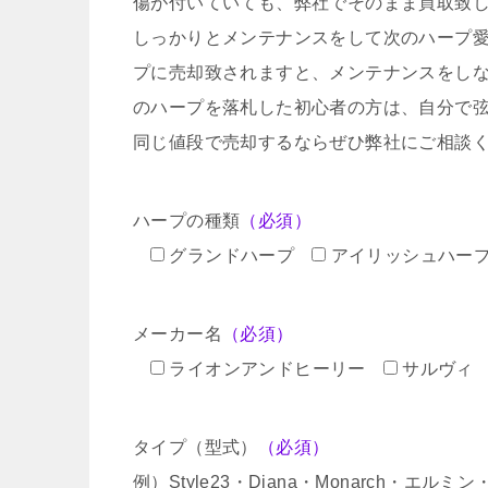
傷が付いていても、弊社でそのまま買取致
しっかりとメンテナンスをして次のハープ
プに売却致されますと、メンテナンスをし
のハープを落札した初心者の方は、自分で
同じ値段で売却するならぜひ弊社にご相談
ハープの種類
（必須）
グランドハープ
アイリッシュハー
メーカー名
（必須）
ライオンアンドヒーリー
サルヴィ
タイプ（型式）
（必須）
例）Style23・Diana・Monarch・エル